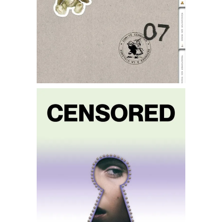
€
20,00
Ajouter au panier
CENSORED 06
« LIVING IN A
FANTASY WORLD »
€
20,00
Ajouter au panier