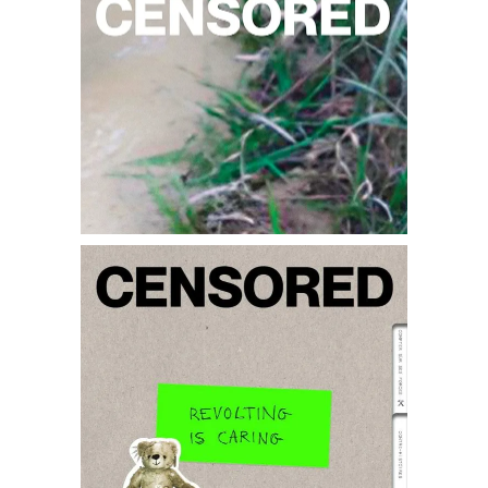
HECOCIDOCIOUS
€
20,00
Ajouter au panier
CENSORED 07 –
RÉPONSES À LA
VIOLENCE