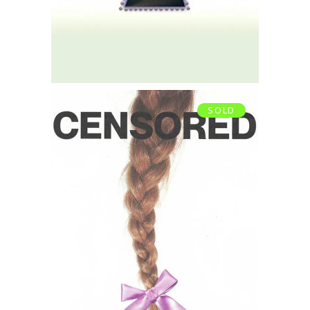
SOLD
CENSORED 05
« TRANSMISSION »
€
20,00