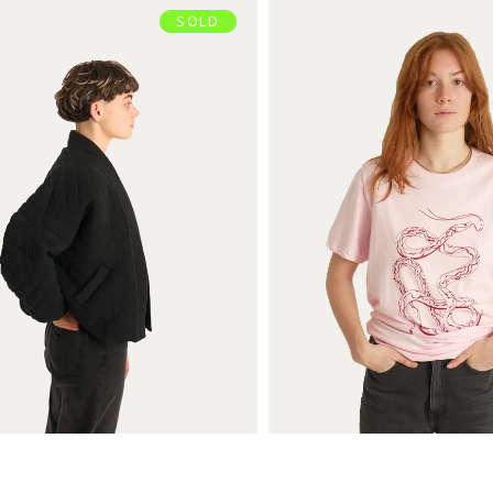
SOLD
TEE SHIRT S
BOMBER
€
35,00
€
175,00
Ajouter au panier