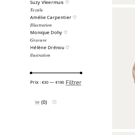
Suzy Vleermuis ♡
𝑇𝑒𝑥𝑡𝑖𝑙𝑒
Amélie Carpentier ♡
𝐼𝑙𝑙𝑢𝑠𝑡𝑟𝑎𝑡𝑖𝑜𝑛
Monique Dohy ♡
𝐺𝑟𝑎𝑣𝑢𝑟𝑒
Hélène Drénou ♡
𝑙𝑙𝑢𝑠𝑡𝑟𝑎𝑡𝑖𝑜𝑛
Prix
Prix
Prix :
—
Filtrer
€30
€190
min
max
(0)