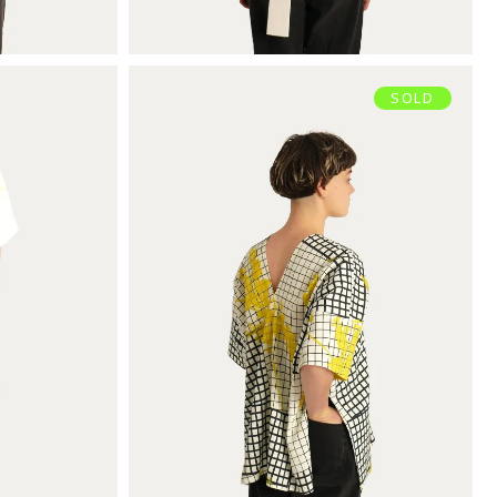
SOLD
OIE
TUNIQUE EN V
€
79,00