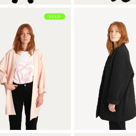
SOLD
VESTE
VESTE
€
115,00
€
165,00