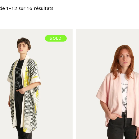
de 1–12 sur 16 résultats
SOLD
KIMONO
KIMONO C
€
135,00
€
115,00