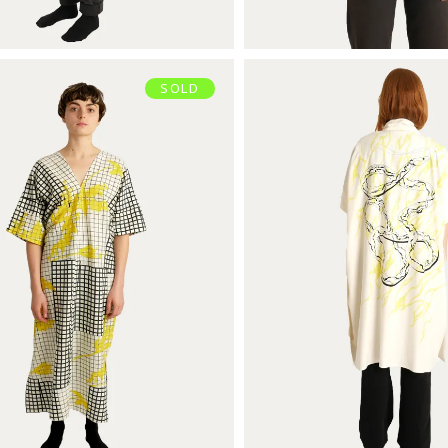
SOLD
KIMONO S
CAFTAN
€
185,00
€
99,00
Ajouter au panier