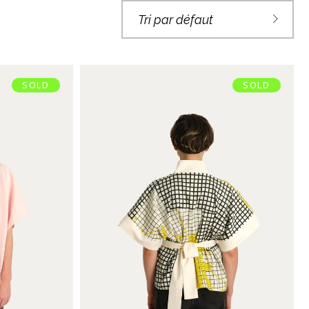
Tri par défaut
SOLD
SOLD
OURT
KIMONO COURT
€
95,00