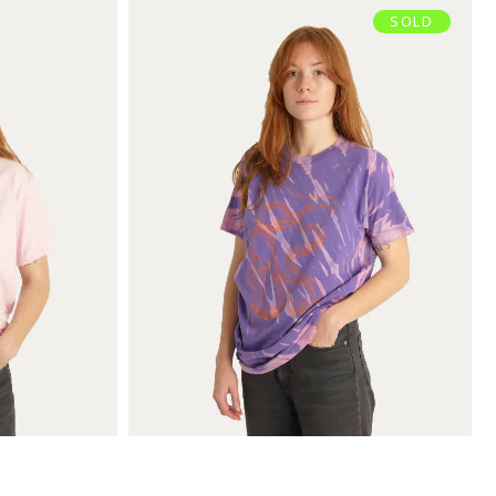
SOLD
ERPENT
TEE-SHIRT SERPENT
€
39,00