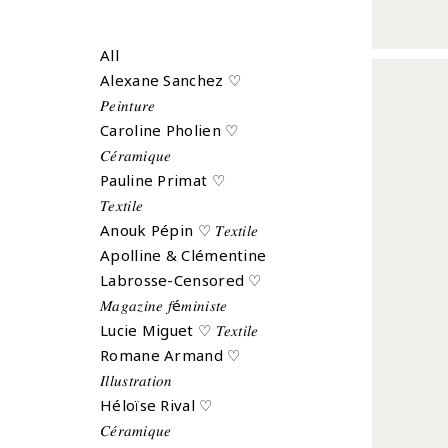
All
Alexane Sanchez ♡
𝑃𝑒𝑖𝑛𝑡𝑢𝑟𝑒
Caroline Pholien ♡
𝐶𝑒́𝑟𝑎𝑚𝑖𝑞𝑢𝑒
Pauline Primat ♡
𝑇𝑒𝑥𝑡𝑖𝑙𝑒
Anouk Pépin ♡ 𝑇𝑒𝑥𝑡𝑖𝑙𝑒
Apolline & Clémentine
Labrosse-Censored ♡
𝑀𝑎𝑔𝑎𝑧𝑖𝑛𝑒 𝑓é𝑚𝑖𝑛𝑖𝑠𝑡𝑒
Lucie Miguet ♡ 𝑇𝑒𝑥𝑡𝑖𝑙𝑒
Romane Armand ♡
𝐼𝑙𝑙𝑢𝑠𝑡𝑟𝑎𝑡𝑖𝑜𝑛
Héloïse Rival ♡
𝐶𝑒́𝑟𝑎𝑚𝑖𝑞𝑢𝑒