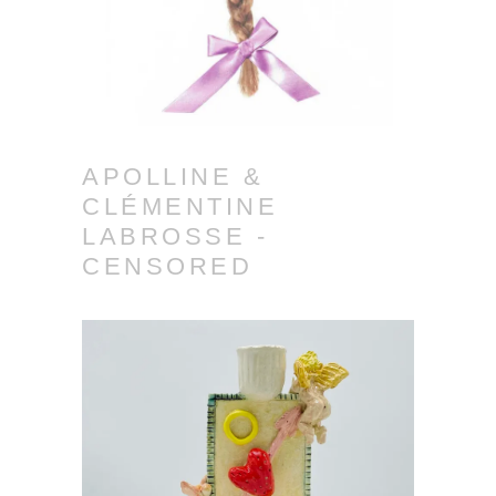
APOLLINE &
CLÉMENTINE
LABROSSE -
CENSORED