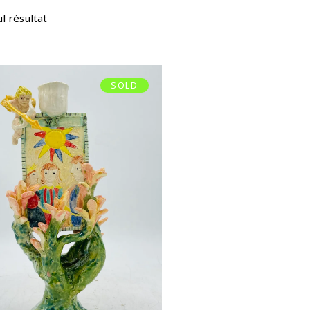
ul résultat
SOLD
BOUGEOIR
L’AMOUREUX
€
350,00