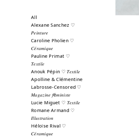
All
Alexane Sanchez ♡
𝑃𝑒𝑖𝑛𝑡𝑢𝑟𝑒
Caroline Pholien ♡
𝐶𝑒́𝑟𝑎𝑚𝑖𝑞𝑢𝑒
Pauline Primat ♡
𝑇𝑒𝑥𝑡𝑖𝑙𝑒
Anouk Pépin ♡ 𝑇𝑒𝑥𝑡𝑖𝑙𝑒
Apolline & Clémentine
Labrosse-Censored ♡
𝑀𝑎𝑔𝑎𝑧𝑖𝑛𝑒 𝑓é𝑚𝑖𝑛𝑖𝑠𝑡𝑒
Lucie Miguet ♡ 𝑇𝑒𝑥𝑡𝑖𝑙𝑒
Romane Armand ♡
𝐼𝑙𝑙𝑢𝑠𝑡𝑟𝑎𝑡𝑖𝑜𝑛
Héloïse Rival ♡
𝐶𝑒́𝑟𝑎𝑚𝑖𝑞𝑢𝑒