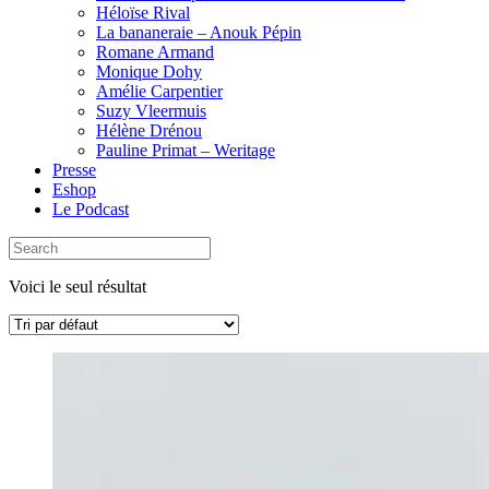
Héloïse Rival
La bananeraie – Anouk Pépin
Romane Armand
Monique Dohy
Amélie Carpentier
Suzy Vleermuis
Hélène Drénou
Pauline Primat – Weritage
Presse
Eshop
Le Podcast
Voici le seul résultat