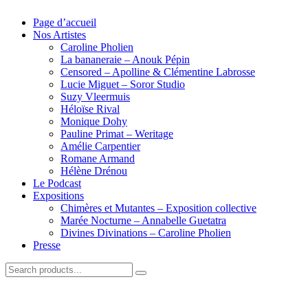
Page d’accueil
Nos Artistes
Caroline Pholien
La bananeraie – Anouk Pépin
Censored – Apolline & Clémentine Labrosse
Lucie Miguet – Soror Studio
Suzy Vleermuis
Héloïse Rival
Monique Dohy
Pauline Primat – Weritage
Amélie Carpentier
Romane Armand
Hélène Drénou
Le Podcast
Expositions
Chimères et Mutantes – Exposition collective
Marée Nocturne – Annabelle Guetatra
Divines Divinations – Caroline Pholien
Presse
Search
for: