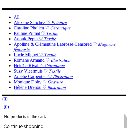
All
Alexane Sanchez ♡ 𝑃𝑒𝑖𝑛𝑡𝑢𝑟𝑒
Caroline Pholien ♡ 𝐶𝑒́𝑟𝑎𝑚𝑖𝑞𝑢𝑒
Pauline Primat ♡ 𝑇𝑒𝑥𝑡𝑖𝑙𝑒
Anouk Pépin ♡ 𝑇𝑒𝑥𝑡𝑖𝑙𝑒
Apolline & Clémentine Labrosse-Censored ♡ 𝑀𝑎𝑔𝑎𝑧𝑖𝑛𝑒
𝑓é𝑚𝑖𝑛𝑖𝑠𝑡𝑒
Lucie Miguet ♡ 𝑇𝑒𝑥𝑡𝑖𝑙𝑒
Romane Armand ♡ 𝐼𝑙𝑙𝑢𝑠𝑡𝑟𝑎𝑡𝑖𝑜𝑛
Héloïse Rival ♡ 𝐶𝑒́𝑟𝑎𝑚𝑖𝑞𝑢𝑒
Suzy Vleermuis ♡ 𝑇𝑒𝑥𝑡𝑖𝑙𝑒
Amélie Carpentier ♡ 𝐼𝑙𝑙𝑢𝑠𝑡𝑟𝑎𝑡𝑖𝑜𝑛
Monique Dohy ♡ 𝐺𝑟𝑎𝑣𝑢𝑟𝑒
Hélène Drénou ♡ 𝑙𝑙𝑢𝑠𝑡𝑟𝑎𝑡𝑖𝑜𝑛
(0)
(0)
No products in the cart.
Continue shopping