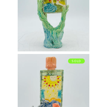
€
320,00
SOLD
BOUGEOIR LA LUNE
€
350,00