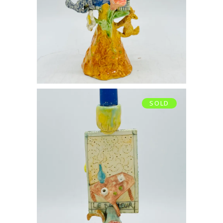
SOLD
BOUGEOIR LE
BATELEUR
€
320,00