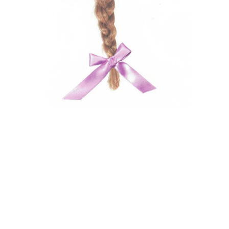
« TRANSMISSION »
€
20,00