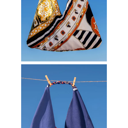
UPCYCLÉ
€
91,00
Ajouter au panier
SAC REVERSIBLE
UPCYCLÉ
€
91,00