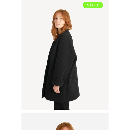
SOLD
VESTE
€
165,00