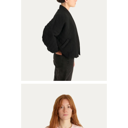
BOMBER
€
175,00