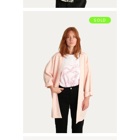
SOLD
VESTE
€
115,00