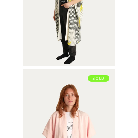
€
135,00
SOLD
KIMONO COURT
€
115,00