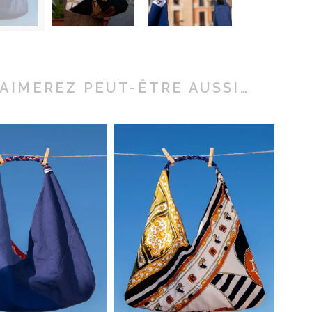
AIMEREZ PEUT-ÊTRE AUSSI…
SAC
SAC
VERSIBLE
REVERSIBLE
PCYCLÉ
UPCYCLÉ
€
91,00
€
91,00
ter au
Ajouter au
nier
panier