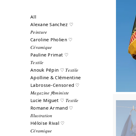
All
Alexane Sanchez ♡
𝑃𝑒𝑖𝑛𝑡𝑢𝑟𝑒
Caroline Pholien ♡
𝐶𝑒́𝑟𝑎𝑚𝑖𝑞𝑢𝑒
Pauline Primat ♡
𝑇𝑒𝑥𝑡𝑖𝑙𝑒
Anouk Pépin ♡ 𝑇𝑒𝑥𝑡𝑖𝑙𝑒
Apolline & Clémentine
Labrosse-Censored ♡
𝑀𝑎𝑔𝑎𝑧𝑖𝑛𝑒 𝑓é𝑚𝑖𝑛𝑖𝑠𝑡𝑒
Lucie Miguet ♡ 𝑇𝑒𝑥𝑡𝑖𝑙𝑒
Romane Armand ♡
𝐼𝑙𝑙𝑢𝑠𝑡𝑟𝑎𝑡𝑖𝑜𝑛
Héloïse Rival ♡
𝐶𝑒́𝑟𝑎𝑚𝑖𝑞𝑢𝑒