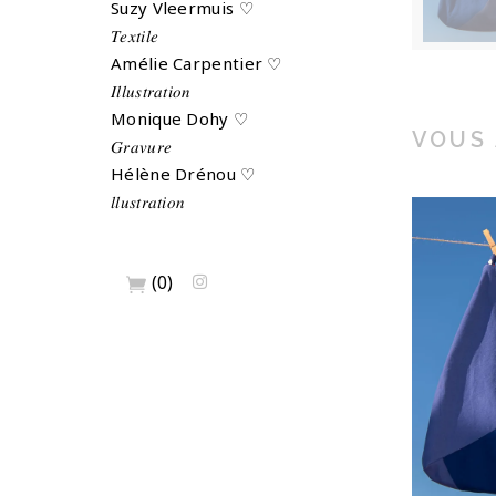
Suzy Vleermuis ♡
𝑇𝑒𝑥𝑡𝑖𝑙𝑒
Amélie Carpentier ♡
𝐼𝑙𝑙𝑢𝑠𝑡𝑟𝑎𝑡𝑖𝑜𝑛
Monique Dohy ♡
VOUS 
𝐺𝑟𝑎𝑣𝑢𝑟𝑒
Hélène Drénou ♡
𝑙𝑙𝑢𝑠𝑡𝑟𝑎𝑡𝑖𝑜𝑛
(0)
RE
U
Ajou
pa