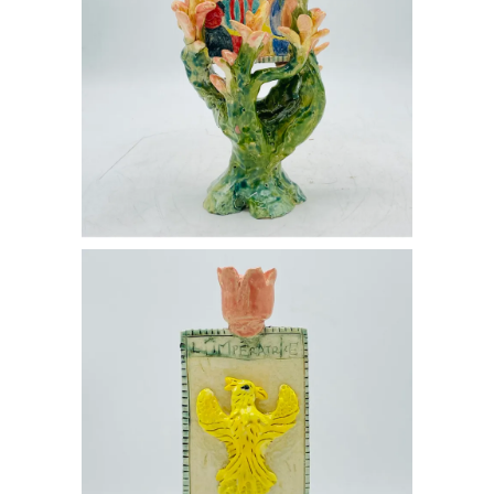
L’AMOUREUX
€
350,00
BOUGEOIR
L’IMPÉRATRICE
€
280,00