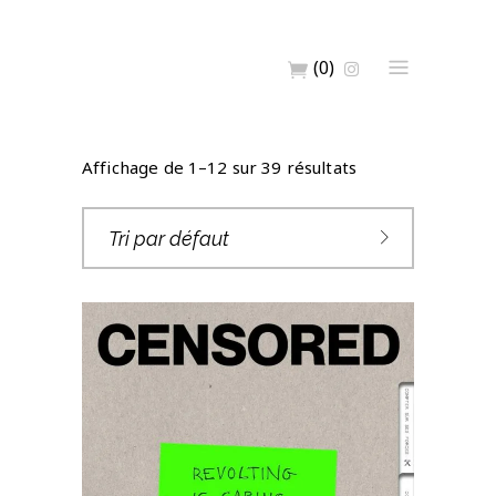
(0)
Affichage de 1–12 sur 39 résultats
Tri par défaut
CENSORED 07 –
RÉPONSES À LA