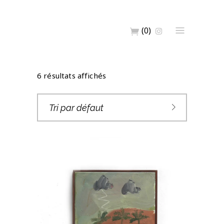
(0)
6 résultats affichés
Tri par défaut
« RAFALE »
ACRYLIQUE SUR