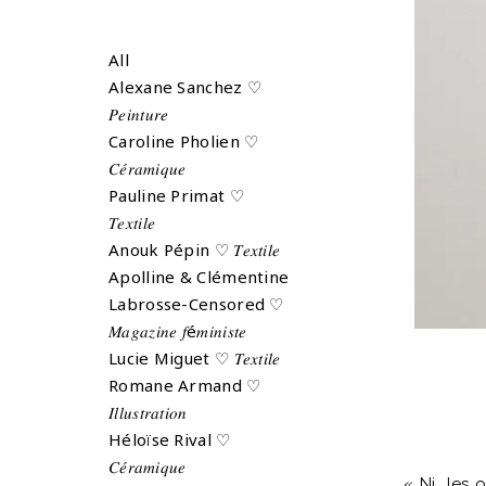
All
Alexane Sanchez ♡
𝑃𝑒𝑖𝑛𝑡𝑢𝑟𝑒
Caroline Pholien ♡
𝐶𝑒́𝑟𝑎𝑚𝑖𝑞𝑢𝑒
Pauline Primat ♡
𝑇𝑒𝑥𝑡𝑖𝑙𝑒
Anouk Pépin ♡ 𝑇𝑒𝑥𝑡𝑖𝑙𝑒
Apolline & Clémentine
Labrosse-Censored ♡
𝑀𝑎𝑔𝑎𝑧𝑖𝑛𝑒 𝑓é𝑚𝑖𝑛𝑖𝑠𝑡𝑒
Lucie Miguet ♡ 𝑇𝑒𝑥𝑡𝑖𝑙𝑒
Romane Armand ♡
𝐼𝑙𝑙𝑢𝑠𝑡𝑟𝑎𝑡𝑖𝑜𝑛
Héloïse Rival ♡
𝐶𝑒́𝑟𝑎𝑚𝑖𝑞𝑢𝑒
« Ni les o