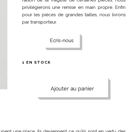
raison de la fragilité de certaines pièces, nous
privilégierons une remise en main propre. Enfin
pour les pièces de grandes tailles, nous livrons
par transporteur.
Ecris-nous
1 EN STOCK
Ajouter au panier
cupent une place. Ils deviennent ce qu’ils sont en vertu des