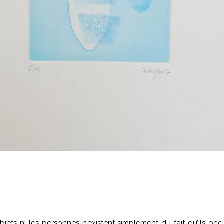
bjets ni les personnes n’existent simplement du fait qu’ils oc