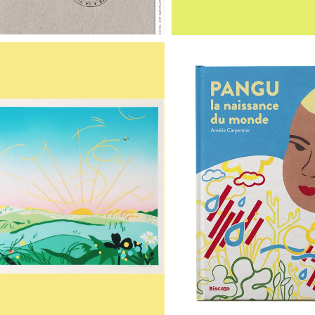
DIGIGRAPHIE
LIVRE « PAN
’ABEILLE QUITTE
NAISSANCE
LA DERNIÈRE
MONDE 
FLEUR »
€
16,00
€
55,00
Ajouter au panier
uter au panier