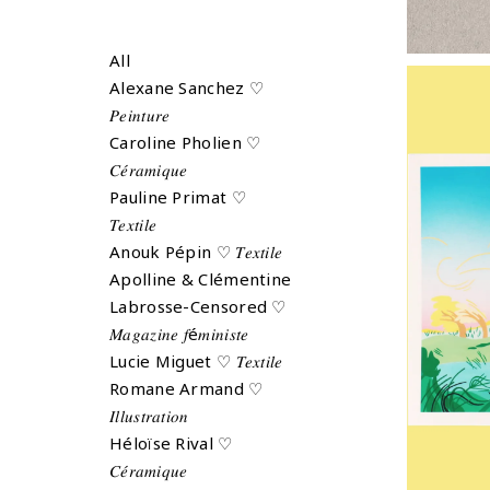
All
Alexane Sanchez ♡
𝑃𝑒𝑖𝑛𝑡𝑢𝑟𝑒
Caroline Pholien ♡
𝐶𝑒́𝑟𝑎𝑚𝑖𝑞𝑢𝑒
Pauline Primat ♡
𝑇𝑒𝑥𝑡𝑖𝑙𝑒
« L
Anouk Pépin ♡ 𝑇𝑒𝑥𝑡𝑖𝑙𝑒
Apolline & Clémentine
Labrosse-Censored ♡
𝑀𝑎𝑔𝑎𝑧𝑖𝑛𝑒 𝑓é𝑚𝑖𝑛𝑖𝑠𝑡𝑒
Lucie Miguet ♡ 𝑇𝑒𝑥𝑡𝑖𝑙𝑒
Ajo
Romane Armand ♡
𝐼𝑙𝑙𝑢𝑠𝑡𝑟𝑎𝑡𝑖𝑜𝑛
Héloïse Rival ♡
𝐶𝑒́𝑟𝑎𝑚𝑖𝑞𝑢𝑒