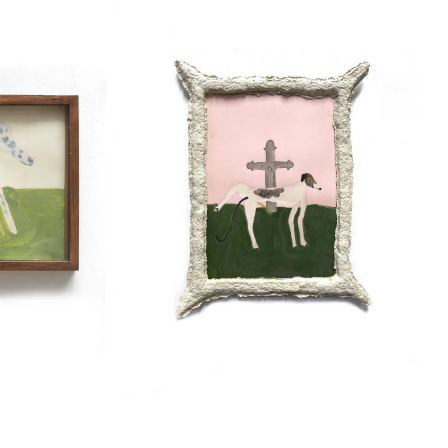
RE,
SANS TITRE,
 SUR
ACRYLIQUE SUR
PAPIER
€
600,00
Ajouter au panier