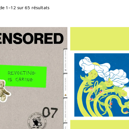
de 1–12 sur 65 résultats
ENSORED 07 –
DIGIGRAPHIE 
ÉPONSES À LA
TANT DE CHO
VIOLENCE
TE DIRE
€
20,00
€
55,00
uter au panier
Ajouter au panier