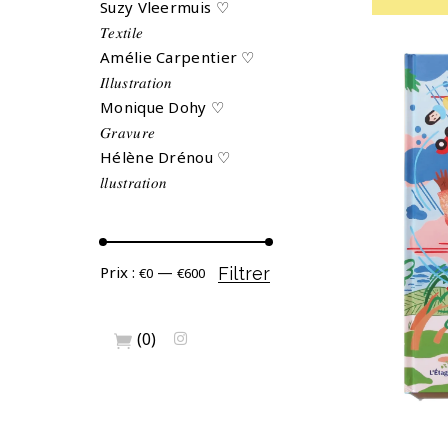
Suzy Vleermuis ♡
𝑇𝑒𝑥𝑡𝑖𝑙𝑒
Amélie Carpentier ♡
𝐼𝑙𝑙𝑢𝑠𝑡𝑟𝑎𝑡𝑖𝑜𝑛
Monique Dohy ♡
𝐺𝑟𝑎𝑣𝑢𝑟𝑒
Hélène Drénou ♡
𝑙𝑙𝑢𝑠𝑡𝑟𝑎𝑡𝑖𝑜𝑛
LI
Prix
Prix
Prix :
—
Filtrer
€0
€600
min
max
(0)