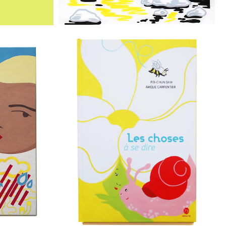
GU, LA
LIVRE « LES CHOSES
 DU
À SE DIRE »
»
€
13,90
Ajouter au panier