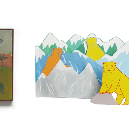
 »
CARTE POSTALE
 SUR
OURS ET MONTAGNES
€
5,00
Ajouter au panier