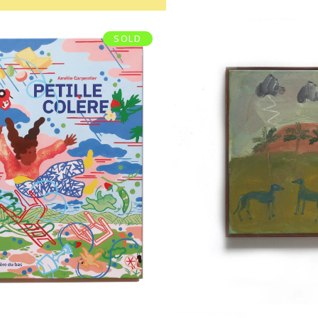
SOLD
« RAFALE
VRE « PETILLE
ACRYLIQUE
COLÈRE »
TOILE
€
14,50
€
600,00
Ajouter au panier