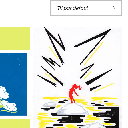
Tri par défaut
« J’AI
SES À
GOUACHE CLASH
 »
€
90,00
Ajouter au panier