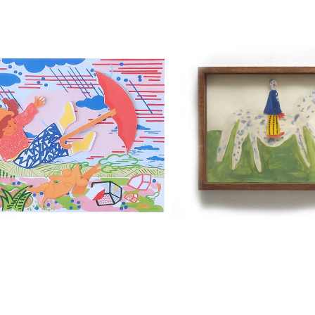
SANS TIT
ARTE POSTALE
ACRYLIQUE
DÉLUGE
PAPIER
€
5,00
€
450,00
uter au panier
Ajouter au panier